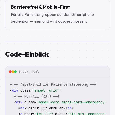
Barrierefrei & Mobile-First
Für alle Patientengruppen auf dem Smartphone
bedienbar — niemand wird ausgeschlossen.
Code-Einblick
index.html
<!-- Ampel-Grid zur Patientensteuerung -->
<
div
 class=
"ampel__grid"
>

<!-- NOTFALL (ROT) -->
  <
div
 class=
"ampel-card ampel-card--emergency"
>

    <
h3
>Sofort 112 anrufen</
h3
>

    <
a
 href=
"tel:112"
 class=
"btn btn--emergency"
>No