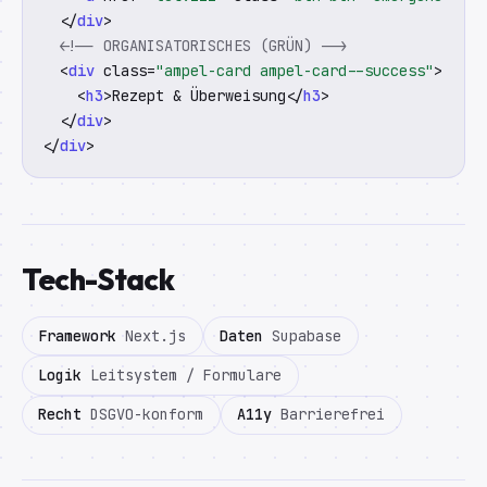
  </
div
>

<!-- ORGANISATORISCHES (GRÜN) -->
  <
div
 class=
"ampel-card ampel-card--success"
>

    <
h3
>Rezept & Überweisung</
h3
>

  </
div
>

</
div
>
Tech-Stack
Framework
Next.js
Daten
Supabase
Logik
Leitsystem / Formulare
Recht
DSGVO-konform
A11y
Barrierefrei