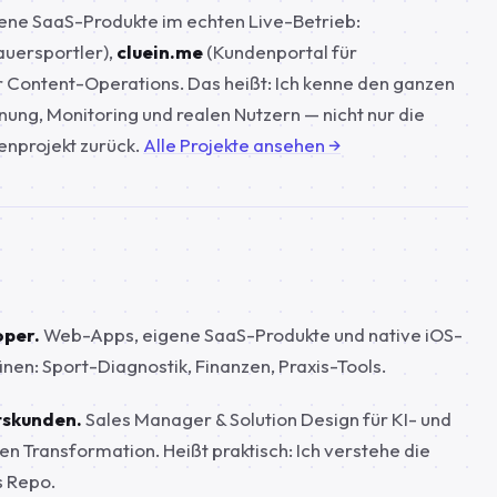
gene SaaS-Produkte im echten Live-Betrieb:
uersportler),
cluein.me
(Kundenportal für
r Content-Operations. Das heißt: Ich kenne den ganzen
ung, Monitoring und realen Nutzern — nicht nur die
enprojekt zurück.
Alle Projekte ansehen →
oper.
Web-Apps, eigene SaaS-Produkte und native iOS-
n: Sport-Diagnostik, Finanzen, Praxis-Tools.
tskunden.
Sales Manager & Solution Design für KI- und
n Transformation. Heißt praktisch: Ich verstehe die
s Repo.