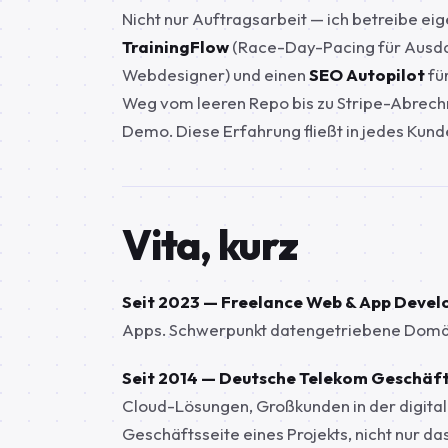
Nicht nur Auftragsarbeit — ich betreibe ei
TrainingFlow
(Race-Day-Pacing für Ausda
Webdesigner) und einen
SEO Autopilot
fü
Weg vom leeren Repo bis zu Stripe-Abrechn
Demo. Diese Erfahrung fließt in jedes Kund
Vita, kurz
Seit 2023 — Freelance Web & App Devel
Apps. Schwerpunkt datengetriebene Domäne
Seit 2014 — Deutsche Telekom Geschäf
Cloud-Lösungen, Großkunden in der digitale
Geschäftsseite eines Projekts, nicht nur da