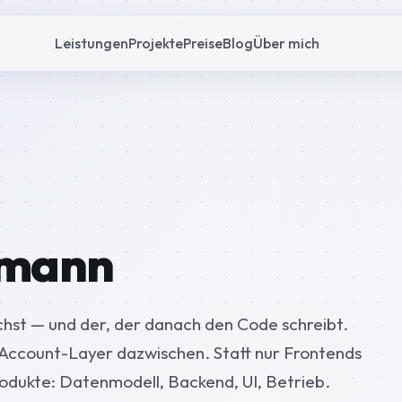
Leistungen
Projekte
Preise
Blog
Über mich
fmann
ichst — und der, der danach den Code schreibt.
 Account-Layer dazwischen. Statt nur Frontends
dukte: Datenmodell, Backend, UI, Betrieb.