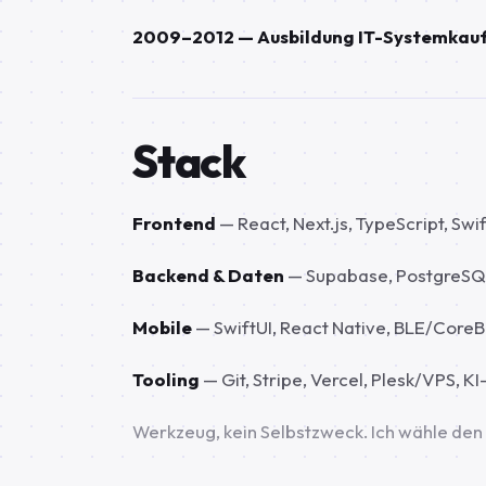
2009–2012 — Ausbildung IT-Systemka
Stack
Frontend
— React, Next.js, TypeScript, Sw
Backend & Daten
— Supabase, PostgreSQL,
Mobile
— SwiftUI, React Native, BLE/CoreB
Tooling
— Git, Stripe, Vercel, Plesk/VPS, K
Werkzeug, kein Selbstzweck. Ich wähle den