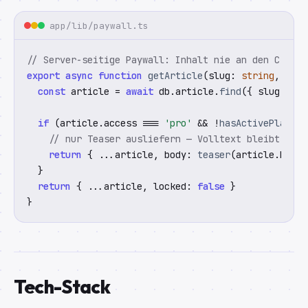
app/lib/paywall.ts
// Server-seitige Paywall: Inhalt nie an den Client
export async function
getArticle
(slug: 
string
, user
const
article
 = 
await
 db.article.
find
({ slug })

if
 (article.access === 
'pro'
 && !
hasActivePlan
(us
// nur Teaser ausliefern — Volltext bleibt auf 
return
 { ...article, body: 
teaser
(article.body)
  }

return
 { ...article, locked: 
false
 }

}
Tech-Stack