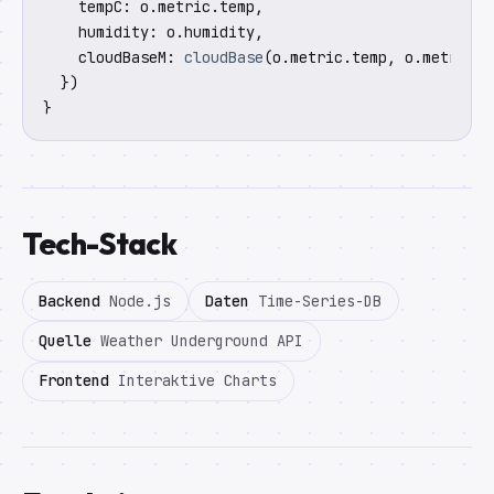
    tempC: o.metric.temp,

    humidity: o.humidity,

    cloudBaseM: 
cloudBase
(o.metric.temp, o.metric.d
  })

}
Tech-Stack
Backend
Node.js
Daten
Time-Series-DB
Quelle
Weather Underground API
Frontend
Interaktive Charts