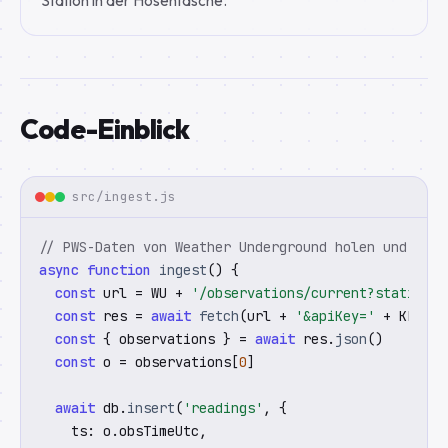
Station in der Hosentasche.
Code-Einblick
src/ingest.js
// PWS-Daten von Weather Underground holen und als 
async function
ingest
() {

const
url
 = WU + 
'/observations/current?stationId
const
res
 = 
await
fetch
(url + 
'&apiKey='
 + KEY)

const
 { observations } = 
await
 res.
json
()

const
o
 = observations[
0
]

await
 db.
insert
(
'readings'
, {

    ts: o.obsTimeUtc,
