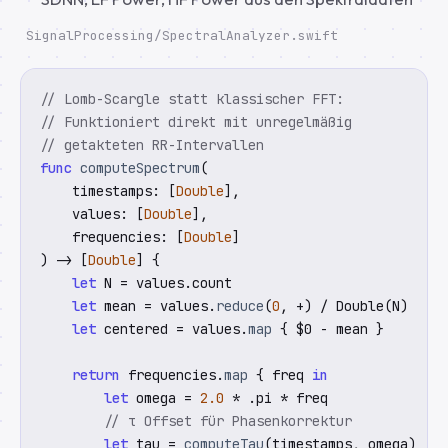
SignalProcessing/SpectralAnalyzer.swift
// Lomb-Scargle statt klassischer FFT:
// Funktioniert direkt mit unregelmäßig
// getakteten RR-Intervallen
func
computeSpectrum
(

    timestamps: [
Double
],

    values: [
Double
],

    frequencies: [
Double
]

) -> [
Double
] {

let
N
 = values.count

let
mean
 = values.
reduce
(
0
, +) / Double(N)

let
centered
 = values.
map
 { $0 - mean }

return
 frequencies.
map
 { freq 
in
let
omega
 = 
2.0
 * .pi * freq

// τ Offset für Phasenkorrektur
let
tau
 = 
computeTau
(timestamps, omega)
