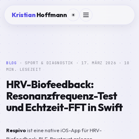
Kristian
Hoffmann
☀
BLOG
· SPORT & DIAGNOSTIK ·
17. MÄRZ 2026
· 10
MIN. LESEZEIT
HRV-Biofeedback:
Resonanzfrequenz-Test
und Echtzeit-FFT in Swift
Respivo
ist eine native iOS-App für HRV-
Biofeedback. BLE-Brustgurt anlegen,