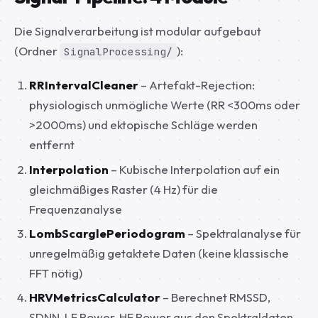
Die Signalverarbeitung ist modular aufgebaut
(Ordner
):
SignalProcessing/
RRIntervalCleaner
– Artefakt-Rejection:
physiologisch unmögliche Werte (RR <300ms oder
>2000ms) und ektopische Schläge werden
entfernt
Interpolation
– Kubische Interpolation auf ein
gleichmäßiges Raster (4 Hz) für die
Frequenzanalyse
LombScarglePeriodogram
– Spektralanalyse für
unregelmäßig getaktete Daten (keine klassische
FFT nötig)
HRVMetricsCalculator
– Berechnet RMSSD,
SDNN, LF Power, HF Power aus den Spektraldaten