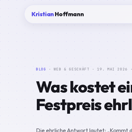
Kristian
Hoffmann
BLOG
· WEB & GESCHÄFT ·
19. MAI 2026
·
Was kostet e
Festpreis ehrl
Die ehrliche Antwort lautet: „Kommt d