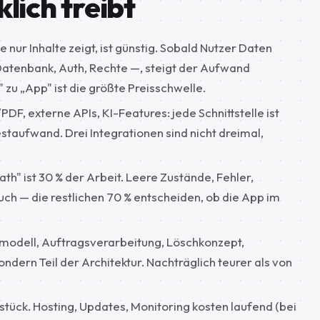
lich treibt
ie nur Inhalte zeigt, ist günstig. Sobald Nutzer Daten
atenbank, Auth, Rechte —, steigt der Aufwand
zu „App" ist die größte Preisschwelle.
PDF, externe APIs, KI-Features: jede Schnittstelle ist
staufwand. Drei Integrationen sind nicht dreimal,
h" ist 30 % der Arbeit. Leere Zustände, Fehler,
uch — die restlichen 70 % entscheiden, ob die App im
ell, Auftragsverarbeitung, Löschkonzept,
dern Teil der Architektur. Nachträglich teurer als von
stück. Hosting, Updates, Monitoring kosten laufend (bei